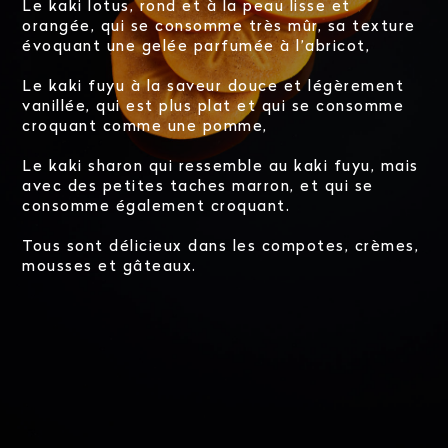
Le kaki lotus, rond et à la peau lisse et
orangée, qui se consomme très mûr, sa texture
évoquant une gelée parfumée à l’abricot,
Le kaki fuyu à la saveur douce et légèrement
vanillée, qui est plus plat et qui se consomme
croquant comme une pomme,
Le kaki sharon qui ressemble au kaki fuyu, mais
avec des petites taches marron, et qui se
consomme également croquant.
Tous sont délicieux dans les compotes, crèmes,
mousses et gâteaux.