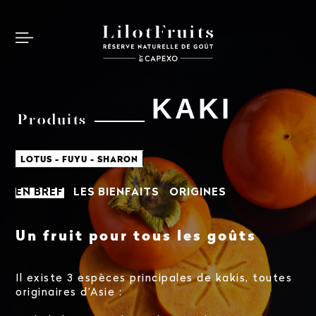
KAKI
Produits
LOTUS - FUYU - SHARON
EN BREF
LES BIENFAITS
ORIGINES
Un fruit pour tous les goûts
Il existe 3 espèces principales de kakis, toutes
originaires d’Asie :