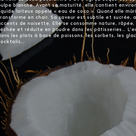
pulpe blanche. Avant sa maturité, elle contient environ
liquide laiteux appelé « eau de coco ». Quand elle mûri
transforme en chair. Sa saveur est subtile et sucrée, 
accents de noisette. Elle se consomme nature, râpée, 
séchée et réduite en poudre dans les pâtisseries… L’e
dans les plats à base de poissons, les sorbets, les glac
cocktails…