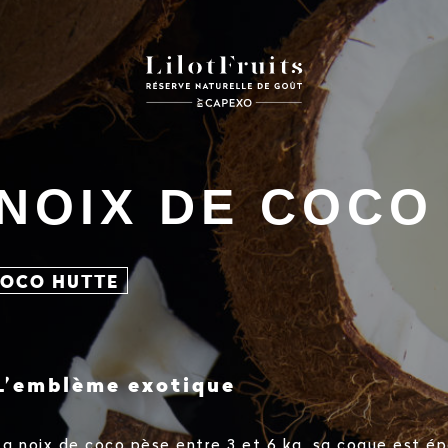
NOIX DE COCO
OCO HUTTE
L’emblème exotique
La noix de coco pèse entre 3 et 6 kg, sa coque est ép