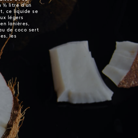
 ½ litre d’un
t, ce liquide se
aux légers
en lanières,
au de coco sert
es, les