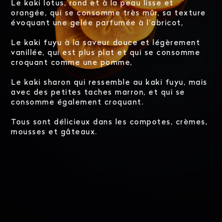
Le kaki lotus, rond et à la peau lisse et
orangée, qui se consomme très mûr, sa texture
évoquant une gelée parfumée à l’abricot,
Le kaki fuyu à la saveur douce et légèrement
vanillée, qui est plus plat et qui se consomme
croquant comme une pomme,
Le kaki sharon qui ressemble au kaki fuyu, mais
avec des petites taches marron, et qui se
consomme également croquant.
Tous sont délicieux dans les compotes, crèmes,
mousses et gâteaux.