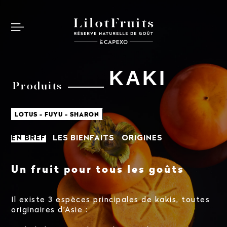
KAKI
Produits
LOTUS - FUYU - SHARON
EN BREF
LES BIENFAITS
ORIGINES
Un fruit pour tous les goûts
Il existe 3 espèces principales de kakis, toutes
originaires d’Asie :